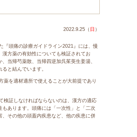
2022.9.25（
日
）
『頭痛の診療ガイドライン2021』には、慢
、
漢方薬の有効性についても検証されてお
か、当帰芍薬散、当帰四逆加呉茱萸生姜湯、
れると結んでいます。
方薬を適材適所で使えることが大前提であり
て検証しなければならないのは
、漢方の適応
性もあります。頭痛には「一次性」と「二次
害、その他の頭蓋内疾患など、他の疾患に併