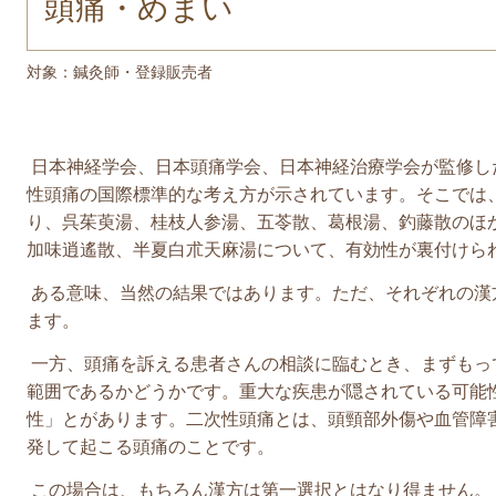
頭痛・めまい
対象：鍼灸師・登録販売者
日本神経学会、日本頭痛学会、日本神経治療学会が監修した
性頭痛の国際標準的な考え方が示されています。そこでは
り、呉茱萸湯、桂枝人参湯、五苓散、葛根湯、釣藤散のほ
加味逍遙散、半夏白朮天麻湯について、有効性が裏付けら
ある意味、当然の結果ではあります。ただ、それぞれの漢
ます。
一方、頭痛
を訴える患者さんの相談に臨むとき、まずもっ
範囲であるかどうかです。重大な疾患が隠されている可能
性」とがあります。二次性頭痛とは、頭頸部外傷や血管障
発して起こる頭痛のことです。
この場合は、もちろん漢方は第一選択とはなり得ません。