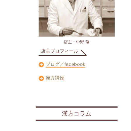
店主：中野 修
店主プロフィール
ブログ／facebook
漢方講座
漢方コラム