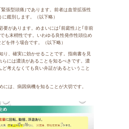
｢緊張型頭痛｣であります。前者は血管拡張性
うに鑑別します。（以下略）
要があります。めまいには｢前庭性｣と｢非前
かでも末梢性です。いわゆる良性発作性頭位め
などを伴う場合です。（以下略）
知り、
確実に効かせることです。指南書を見
れらには濃淡があることを知るべきです。濃
んど考えなくても良い弁証があるということ
めには、病因病機を知ることが大切です。