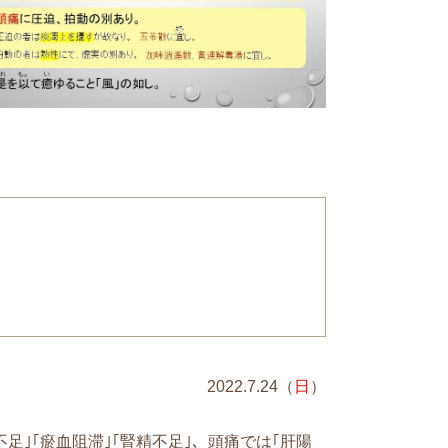
2022.7.24（
日
）
足｣｢瘀血阻滞｣｢腎精不足｣、頭痛では｢肝陽