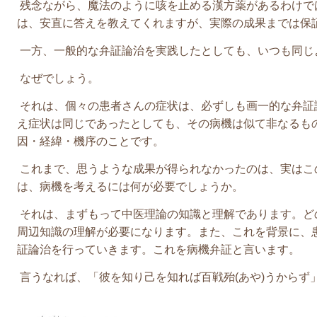
残念ながら、魔法のように咳を止める漢方薬があるわけで
は、安直に答えを教えてくれますが、実際の成果までは保
一方、一般的な弁証論治を実践したとしても、いつも同じ
なぜでしょう。
それは、個々の患者さんの症状は、必ずしも画一的な弁証
え症状は同じであったとしても、そ
の病機
は似て非なるも
因・経緯・機序のことです。
これまで、思うような成果が得られなかったのは、実はこ
は、
病機を考えるには何が必要でしょうか。
それは、まずもって中医理論の知識と理解であります。ど
周辺知識の理解が必要になります。また、これを背景に、
証論治を行っていきます。これを病機弁証と言います。
言うなれば、「彼を知り己を知れば百戦
殆
(あや)
う
からず