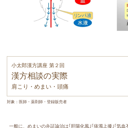
小太郎漢方講座 第２回
漢方相談の実際
肩こり・めまい・頭痛
対象：医師・薬剤師・登録販売者
一般に、めまいの弁証論治は｢肝陽化風｣｢痰濁上擾｣｢気血不