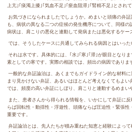
上亢｣｢痰濁上擾｣｢気血不足｣｢瘀血阻滞｣｢腎精不足｣とされ
お気づきになられましたでしょうか。めまいと頭痛の弁証
も、病状の異なる二つの症候の発生機序について、同様の
病状は、肩こりの悪化と連動して発病または悪化するケー
では、そうしたケースに共通してみられる病因とはいった
それは水です。具体的には、｢水｣｢寒｣｢滞｣が眼目となり
素としての寒です。実際の相談では、頻出の病因でありま
一般的な弁証論治は、あくまでもガイドライン的な材料に
まり見かけない弁証、あるいはほとんど考えなくてもよい
では、頻度の高い弁証にしぼり、肩こりと連動するめまい
また、患者さんから得られる情報を、いかにして弁証に反
らば回転性・
動揺性・
浮遊性、頭痛ならば圧迫性・緊張性
重要です。
弁証論治とは、先人たちが積み重ねた知恵と経験によって