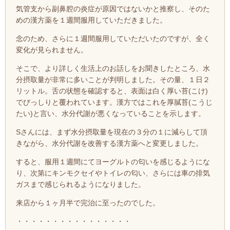
気管支から副鼻腔の炎症が原因ではないかと推察し、そのた
めの漢方薬を１週間服用していただきました。
念のため、さらに１週間服用していただいたのですが、全く
変化が見られません。
そ
こで、より詳しく生活上のお話しをお聞きしたところ、水
分摂取量が非常に多いことが判明しました。その量、１日２
リットル。
舌の状態を確認すると、表面は白く厚い苔(こけ)
でびっしりと覆われています。漢方ではこれを厚膩苔(こうじ
たい)と言い、水分代謝が悪くなっていることを示します。
Sさんには、まず水分摂取量を現在の３分の１に減らして頂
きながら、
水分代謝を改善する
漢方薬へと変更しました。
すると、服用１週間にてヨーグルトの匂いを感じるようにな
り、次第にキンモクセイやトイレの匂い、さらには車の排気
ガスまで感じられるようになりました。
来店から１ヶ月半で完治に至ったのでした。
・・・・・・・・・・・・・・・・