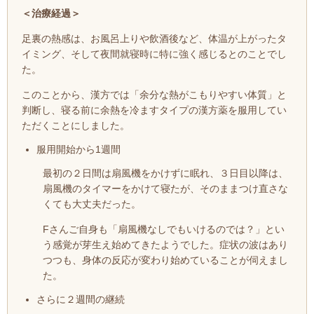
＜
治療経過
＞
足裏の熱感は、お風呂上りや飲酒後など、体温が上がったタ
イミング、そして夜間就寝時に
特に強く感じるとのことでし
た。
このことから、漢方では「余分な熱がこもりやすい体質」と
判断し、寝る前に余熱を冷ますタイプの漢方薬を服用してい
ただくことにしました。
服用開始から1週間
最初の２日間は扇風機をかけずに眠れ、３日目以降は、
扇風機のタイマーをかけて寝たが、そのままつけ直さな
くても大丈夫だった。
Fさんご自身も「扇風機なしでもいけるのでは？」とい
う感覚が芽生え始めてきたようでした。症状の波はあり
つつも、身体の反応が変わり始めていることが伺えまし
た。
さらに２週間の継続