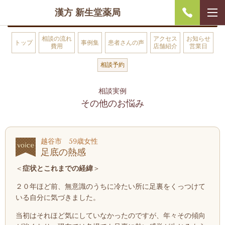
漢方 新生堂薬局
相談の流れ
アクセス
お知らせ
トップ
事例集
患者さんの声
費用
店舗紹介
営業日
相談予約
相談実例
その他のお悩み
越谷市 59歳女性
足底の熱感
＜
症状とこれまでの経緯
＞
２０年ほど前、無意識のうちに冷たい所に足裏をくっつけて
いる自分に気づきました。
当初はそれほど気にしていなかったのですが、年々その傾向