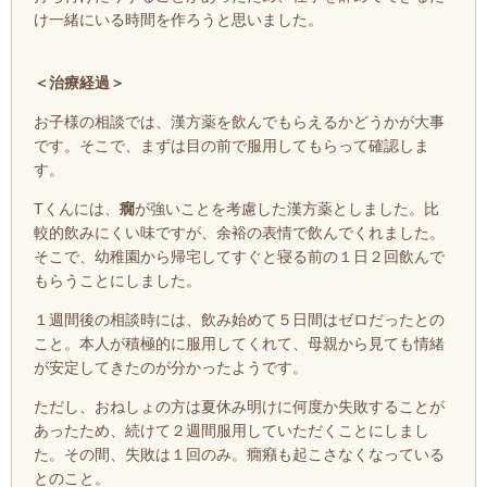
け一緒にいる時間を作ろうと思いました。
＜治療経過＞
お子様の相談では、漢方薬を飲んでもらえるかどうかが大事
です。そこで、まずは目の前で服用してもらって
確認しま
す。
Tくんには、
癇
が強いことを考慮した漢方薬としました。比
較的飲みにくい味ですが、余裕の表情で飲んでくれました。
そこで、幼稚園から帰宅してすぐと寝る前の１日２回飲んで
もらうことにしました。
１週間後の相談時には、飲み始めて５日間はゼロだったとの
こと。本人が
積極的に服用してくれて、母親から見ても
情緒
が安定してきたのが分かったようです。
ただし、おねしょの方は夏休み明けに何度か失敗することが
あったため、
続けて２週間服用していただくことにしまし
た。その間、失敗は１回のみ。癇癪も起こさなくなっている
とのこと。