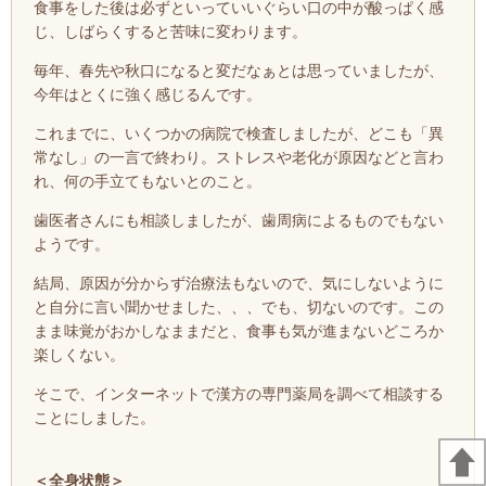
食事をした後は必ずといっていいぐらい口の中が酸っぱく感
じ、しばらくすると苦味に変わります。
毎年、春先や秋口になると変だなぁとは思っていましたが、
今年はとくに強く感じるんです。
これまでに、いくつかの病院で検査しましたが、どこも「異
常なし」の一言で終わり。ストレスや老化が原因などと言わ
れ、何の手立てもないとのこと。
歯医者さんにも相談しましたが、歯周病によるものでもない
ようです。
結局、原因が分からず治療法もないので、気にしないように
と自分に言い聞かせました、、、でも、切ないのです。この
まま味覚がおかしなままだと、食事も気が進まないどころか
楽しくない。
そこで、インターネットで漢方の専門薬局を調べて相談する
ことにしました。
＜全身状態＞