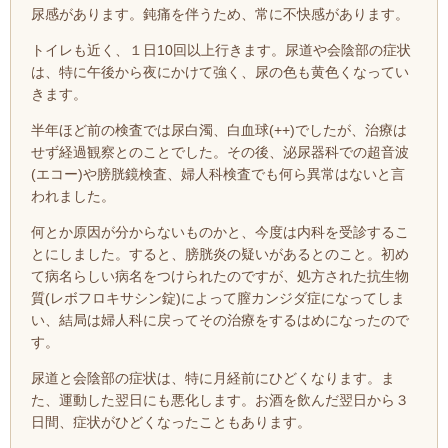
尿感があります。鈍痛を伴うため、常に不快感があります。
トイレも近く、１日10回以上行きます。尿道や会陰部の症状
は、特に午後から夜にかけて強く、尿の色も黄色くなってい
きます。
半年ほど前の検査では
尿白濁、白血球(++)でしたが、治療は
せず経過観察とのことでした。その後、泌尿器科での超音波
(エコー)や膀胱鏡検査、婦人科検査でも何ら異常はないと言
われました。
何とか原因が分からないものかと、今度は内科を受診するこ
とにしました。すると、膀胱炎の疑いがあるとのこと。初め
て病名らしい病名をつけられたのですが、処方された抗生物
質(レボフロキサシン錠)によって膣カンジダ症になってしま
い、結局は婦人科に戻ってその治療をするはめになったので
す。
尿道と会陰部の症状は、特に月経前にひどくなります。ま
た、運動した翌日にも悪化します。お酒を飲んだ翌日から３
日間、症状がひどくなったこともあります。