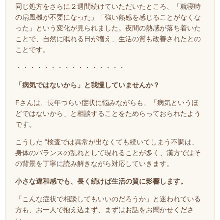
同じ処方をさらに２週間続けていただいたところ、
「
就寝時
の扇風機が不要になった」「
強い熱感を感じることがなくな
った」という変化が見られました。
夜間の熱感が落ち着いた
ことで、自然に眠れる日が増え、生活の質も改善されたとの
ことです。
・・・・・・・・・・・・・・・・
「病気ではないから」と我慢していませんか？
Fさんは、長年つらい症状に悩みながらも、「病気というほ
どではないから」と相談することをためらっておられたよう
です。
こうした ”検査では異常が出なくても続いてしまう不調は、
身体のバランスの乱れとして現れることが多く、漢方ではそ
の背景を丁寧に読み解きながら対応していきます。
小さな違和感でも、長く続けば生活の質に影響します。
「こんな症状で相談してもいいのだろうか」
と迷われている
方も、お一人で抱え込まず、まずはお話をお聞かせくださ