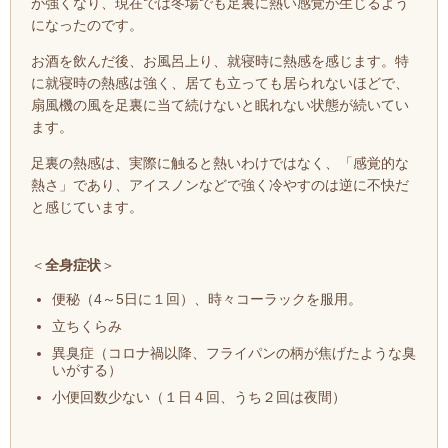
が強くなり、現在では冬場でも足裏に熱い感覚が生じるよう
になったのです。
お酒を飲んだ後、お風呂上り、就寝時に熱感を感じます。特
に就寝時の熱感は強く、居ても立っても居られないほどで、
扇風機の風を足裏に当て続けないと眠れない状態が続いてい
ます。
足裏の熱感は、実際に触ると熱いわけではなく、「感覚的な
熱さ」であり、アイスノンなどで強く冷やすのは逆に不快だ
と感じています。
＜
全身症状
＞
便秘（4～5日に１回）、時々コーラックを服用。
立ちくらみ
異臭症（コロナ禍以降、フライパンの柄が焦げたような臭
いがする）
小便回数少ない（１日４回、うち２回は夜間）