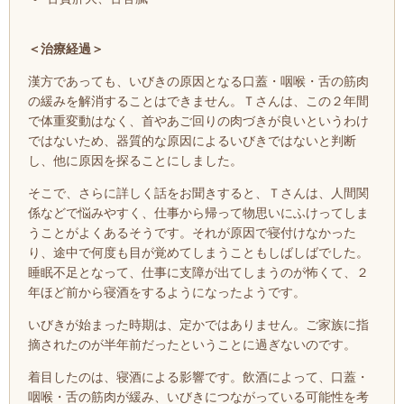
＜治療経過＞
漢方であっても、いびきの原因となる口蓋・咽喉・舌の筋肉
の緩みを解消することはできません。
Ｔさんは、
この２年間
で体重変動はなく、
首やあご回りの肉づきが良いというわけ
ではないため、
器質的な原因によるいびきではないと判断
し、他に原因を探ることにしました。
そこで、さらに詳しく話をお聞きすると、Ｔさんは、人間関
係などで
悩みやすく、仕事から帰って
物思いにふけってしま
うことがよくあるそうです。それが原因で
寝付けなかった
り、途中で
何度も目が覚めてしまうこともしばしばでした。
睡眠不足となって
、
仕事に支障が出てしまうのが怖くて、２
年ほど前から寝酒をするようになったようです。
いびきが始まった時期は、定かではありません。ご家族に指
摘されたのが半年前だったということに過ぎないのです。
着目したのは、寝酒による影響です。飲酒によって、口蓋・
咽喉・舌の筋肉が緩み、いびきにつながっている可能性を考