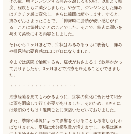
その後、時々ジンジンする痛みを感じるものの、以前より頻
度、程度ともに減少しました。やがて、
ジンジンとした痛み
はチクチク感に変化し、さらに範囲は縮小します。すると、
痛みがおさまったことで、「排尿時に膀胱が硬い感じがす
る」ことに気付いたとのことでした。そこで、筋肉に潤いを
与えて柔軟にする内容としました。
それから１ヶ月ほどで、症状はみるみるうちに改善し、痛み
や排尿時の硬直感はほぼゼロになりました。
今までは病院で治療するも、症状がおさまるまで数年かかっ
ておりましたが、3ヶ月ほどで治療を終えることができまし
た。
・・・・・・・・・・・・・・・・
治療経過を見てもわかるように、症状の変化に合わせて細か
に薬を調節して行く必要がありました。そのため、Kさんに
は最初のうちは１週間ごとに来店いただいておりました。
また、季節や環境によって影響をうけることも考慮しなけれ
ばなりません。夏場は水分摂取量が増えますし、冬場は寒さ
による冷えから頻尿に傾くこともあります。漢方相談では、