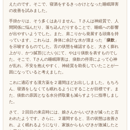
えたのです。そこで、寝酒をするきっかけとなった睡眠障害
の改善を試みました。
手掛かりは、そう多くはありません。
Ｔさんは神経質で、人
間関係に悩んだり、落ち込んだりすることで、睡眠への影響
が出やすいようでした。また、肩こりから発展する頭痛を持
っています。これらは、身体に余計な水が溜まった「
痰飲
」
を示唆するものでした。舌の状態を確認すると、大きく膨れ
上がり、かつ膩苔(じたい)にて、やはり痰飲を表すものでし
た。そこで、Tさんの睡眠障害は、痰飲の停滞によって心神
が乱れ、不安を抱えやすく、神経質を助長していたことが一
因になっていると考えました。
これに適応する漢方薬を２週間ほどお出ししました。もちろ
ん、寝酒をしなくても眠れるようにすることが目標です。ま
た、痰飲の原因となる水分摂取量も減らすように指導しまし
た。
さて、２回目の来店時には、娘さんからいびきが減ったと言
われたようです。さらに、２週間すると、舌の状態は改善さ
れ、よく眠れるようになり、家族からもいびきが激減したと