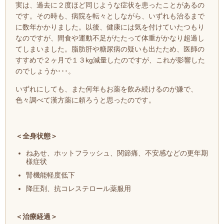
実は、過去に２度ほど同じような症状を患ったことがあるの
です。その時も、病院を転々としながら、いずれも治るまで
に数年かかりました。以後、健康には気を付けていたつもり
なのですが、間食や運動不足がたたって体重がかなり超過し
てしまいました。脂肪肝や糖尿病の疑いも出たため、医師の
すすめで２ヶ月で１３kg減量したのですが、これが影響した
のでしょうか･･･。
いずれにしても、また何年もお薬を飲み続けるのが嫌で、
色々調べて漢方薬に頼ろうと思ったのです。
＜全身状態＞
ねあせ、ホットフラッシュ、関節痛、不安感などの更年期
様症状
腎機能軽度低下
降圧剤、抗コレステロール薬服用
＜治療経過＞