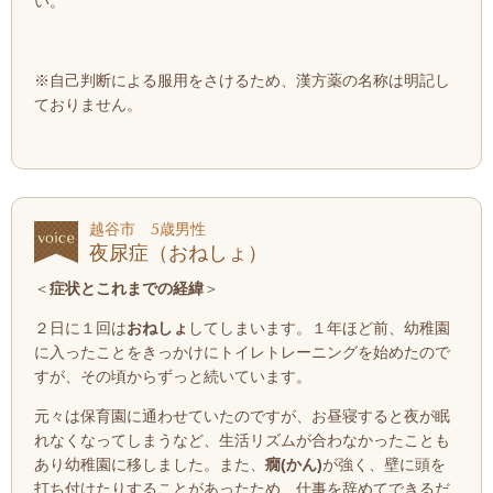
い。
※自己判断による服用をさけるため、漢方薬の名称は明記し
ておりません。
越谷市 5歳男性
夜尿症（おねしょ）
＜
症状とこれまでの経緯
＞
２日に１回は
おねしょ
してしまいます。
１年ほど前、幼稚園
に入ったことをきっかけにトイレトレーニングを始めたので
すが、その頃からずっと続いています。
元々は保育園に通わせていたのですが、お昼寝すると夜が眠
れなくなってしまうなど、生活リズムが合わなかったことも
あり幼稚園に移しました。また、
癇(かん)
が強く、壁に頭を
打ち付けたりすることがあったため、仕事を辞めてできるだ