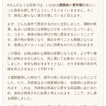
Kさんのような症状では、いわゆる
膀胱炎
や
更年期
症状とい
った病名を探し当てようとしてもうまくいきません。そこ
で、病名に頼らない漢方が適していると言えます。
まず、どんな条件で悪化するのかに注目しました。運動や飲
酒、あるいは過去には発熱などがきっかけになっていまし
た。つまり、身体が熱を帯びた時に悪化するということで
す。尿の色が黄色くなり、痛みを伴うことも根拠となりま
す。急激なダイエットはこれに拍車をかけたと思われます。
この場合、お薬は細かな調節が必要になります。より早く確
実に好転させるためにも、煎じ薬にてお飲みいただくことに
しました。余分な熱を冷ますとともに、カラダ全体の水分代
謝を向上させるという方針です。
２週間服用した時点で、調子の良い日が出てきたとのことで
した。ただ、月経前はまだ残尿感が強く、会陰部には痒みが
出ます。これは、月経前は体温が上昇する高温期にあたるた
め、炎症が助長された結果と考えられます。ここで、少し薬
を調節しました。