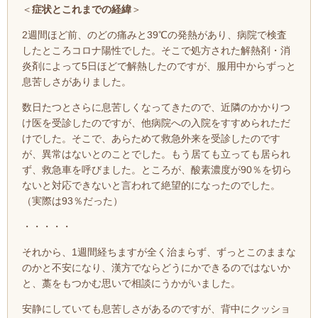
＜
症状とこれまでの経緯
＞
2週間ほど前、のどの痛みと39℃の発熱があり、病院で検査
したところコロナ陽性でした。そ
こで
処方された解熱剤・消
炎剤によって5日ほどで解熱したのですが、服用中からずっと
息苦しさがありました。
数日たつとさらに息苦しくなってきたので、近隣のかかりつ
け医を受診したのですが、他病院への入院をすすめられただ
けでした。そこで、あらためて救急外来を受診したのです
が、異常はないとのことでした。もう居ても立っても居られ
ず、救急車を呼びました。ところが、酸素濃度が90％を切ら
ないと対応できないと言われて絶望的になったのでした。
（実際は93％だった）
・・・・・
それから、1週間経ちますが全く治まらず、ずっと
このままな
のかと不安になり、漢方でならどうにかできるのではないか
と、藁をもつかむ思いで相談にうかがいました。
安静にしていても息苦しさがあるのですが、背中にクッショ