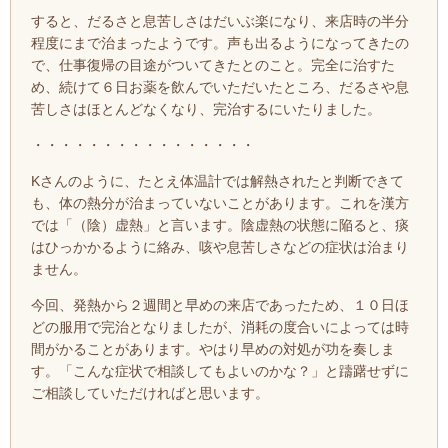
すると、だるさと息苦しさはだいぶ楽になり、来店時の半分
程度にまで治まったようです。声も出るようになってきたの
で、仕事復帰の目途がついてきたとのこと。完全に治すた
め、続けて６日お薬を飲んでいただいたところ、だるさや息
苦しさはほとんどなくなり、完治するにいたりました。
・・・・・・・・・・・・・・・・
Kさんのように、たとえ体温計では解熱されたと判断できて
も、体の熱分が治まっていないことがあります。これを漢方
では「（陰）
虚熱」と言います。陰虚熱の状態に陥ると、痰
はひっかかるように絡み、咳や息苦しさなどの症状は治まり
ません。
今回、発熱から２週間と早めの来店であったため、１０日ほ
どの服用で完治となりましたが、消耗の度合いによっては時
間がかることが
あります。やはり早めの対処が功を奏しま
す。「こんな症状で相談してもよいのかな？」と躊躇せずに
ご相談していただければと思います。