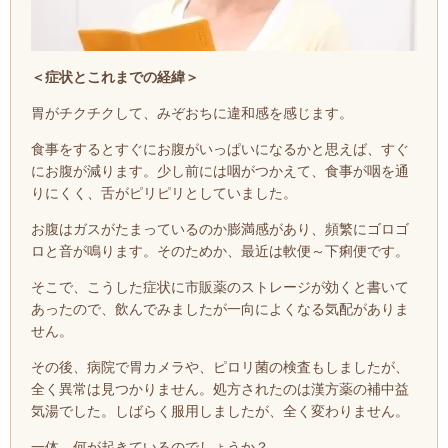
＜症状とこれまでの経緯
＞
胃がチクチクして、みぞおちに違和感を感じます。
食事をするとすぐにお腹がいっぱいになるかと思えば、すぐ
にお腹が減ります。
少し前には咽がつかえて、食事が咽を通
りにくく、舌がピリピリとしていました。
お腹
はガスがたまっているのか膨満感があ
り、頻繁に
ゴロゴ
ロと音が鳴ります。そのためか、最近は軟便～下痢便です。
そこで、こうした症状に市販薬のストレージが効くと書いて
あったので、飲んでみましたが一向によくなる気配がありま
せん。
その後、病院で胃カメラや、ピロリ菌の検査もしましたが、
全く異常は見つかりません。処方されたのは漢方薬の補中益
気湯でした。しばらく
服用しましたが、全く変わりません。
一体、何が起きているのでしょうか？